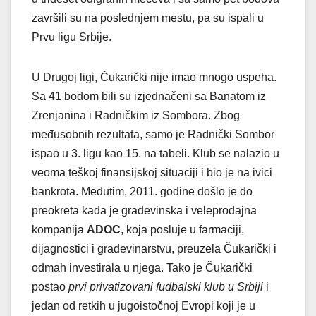
završili su na poslednjem mestu, pa su ispali u
Prvu ligu Srbije.
U Drugoj ligi, Čukarički nije imao mnogo uspeha.
Sa 41 bodom bili su izjednačeni sa Banatom iz
Zrenjanina i Radničkim iz Sombora. Zbog
međusobnih rezultata, samo je Radnički Sombor
ispao u 3. ligu kao 15. na tabeli. Klub se nalazio u
veoma teškoj finansijskoj situaciji i bio je na ivici
bankrota. Međutim, 2011. godine došlo je do
preokreta kada je građevinska i veleprodajna
kompanija
ADOC
, koja posluje u farmaciji,
dijagnostici i građevinarstvu, preuzela Čukarički i
odmah investirala u njega. Tako je Čukarički
postao
prvi privatizovani fudbalski klub u Srbiji
i
jedan od retkih u jugoistočnoj Evropi koji je u