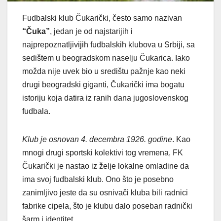
Fudbalski klub Čukarički, često samo nazivan
“Čuka”
, jedan je od najstarijih i
najprepoznatljivijih fudbalskih klubova u Srbiji, sa
sedištem u beogradskom naselju Čukarica. Iako
možda nije uvek bio u središtu pažnje kao neki
drugi beogradski giganti, Čukarički ima bogatu
istoriju koja datira iz ranih dana jugoslovenskog
fudbala.
Klub je osnovan 4. decembra 1926. godine
. Kao
mnogi drugi sportski kolektivi tog vremena, FK
Čukarički je nastao iz želje lokalne omladine da
ima svoj fudbalski klub. Ono što je posebno
zanimljivo jeste da su osnivači kluba bili radnici
fabrike cipela, što je klubu dalo poseban radnički
šarm i identitet.