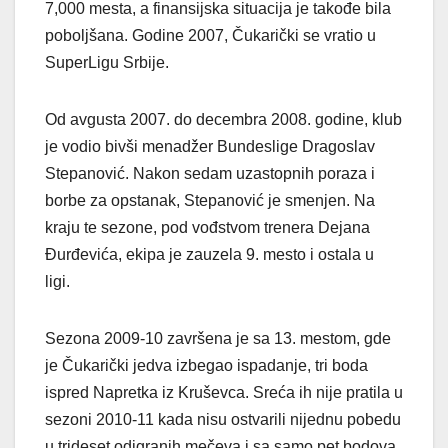
7,000 mesta, a finansijska situacija je takođe bila
poboljšana. Godine 2007, Čukarički se vratio u
SuperLigu Srbije.
Od avgusta 2007. do decembra 2008. godine, klub
je vodio bivši menadžer Bundeslige Dragoslav
Stepanović. Nakon sedam uzastopnih poraza i
borbe za opstanak, Stepanović je smenjen. Na
kraju te sezone, pod vođstvom trenera Dejana
Đurđevića, ekipa je zauzela 9. mesto i ostala u
ligi.
Sezona 2009-10 završena je sa 13. mestom, gde
je Čukarički jedva izbegao ispadanje, tri boda
ispred Napretka iz Kruševca. Sreća ih nije pratila u
sezoni 2010-11 kada nisu ostvarili nijednu pobedu
u trideset odigranih mečeva i sa samo pet bodova