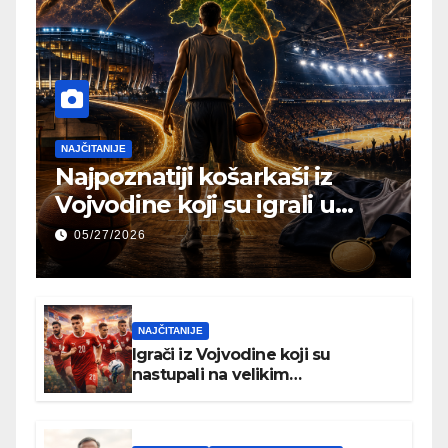
NAJČITANIJE
Najpoznatiji košarkaši iz
Vojvodine koji su igrali u
NBA ili Evroligi
05/27/2026
NAJČITANIJE
Igrači iz Vojvodine koji su
nastupali na velikim
međunarodnim turnirima