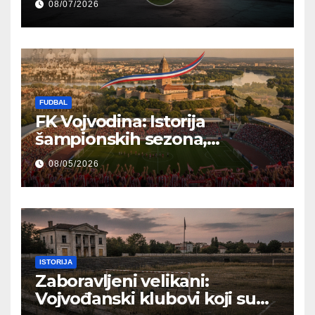
08/07/2026
FUDBAL
FK Vojvodina: Istorija
šampionskih sezona,
reprezentativci i regionalni
08/05/2026
ponos
ISTORIJA
Zaboravljeni velikani:
Vojvođanski klubovi koji su