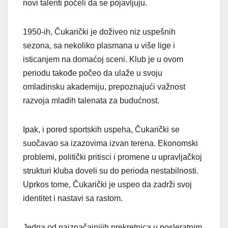
novi talenti počeli da se pojavljuju.
1950-ih, Čukarički je doživeo niz uspešnih
sezona, sa nekoliko plasmana u više lige i
isticanjem na domaćoj sceni. Klub je u ovom
periodu takođe počeo da ulaže u svoju
omladinsku akademiju, prepoznajući važnost
razvoja mladih talenata za budućnost.
Ipak, i pored sportskih uspeha, Čukarički se
suočavao sa izazovima izvan terena. Ekonomski
problemi, politički pritisci i promene u upravljačkoj
strukturi kluba doveli su do perioda nestabilnosti.
Uprkos tome, Čukarički je uspeo da zadrži svoj
identitet i nastavi sa rastom.
Jedna od najznačajnijih prekretnica u posleratnim