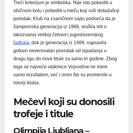
Treći kriterijum je simbolika. Nije isto pobediti u
običnom kolu i pobediti u meču koji ruši dotadašnji
poredak. Klub na zvaničnom sajtu podseća da je
šampionska generacija iz 1966. srušila mit o
takozvanoj velikoj četvorci jugoslovenskog
fudbala
, dok je generacija iz 1989. napravila
gotovo neverovatan povratak od ispadanja u
drugu ligu do nove titule za samo tri godine. Zbog
toga se najveće utakmice Vojvodine ne mere
samo rezultatom, već i onim što su promenile u
istoriji kluba.
Mečevi koji su donosili
trofeje i titule
Olimpija Ljubljana –