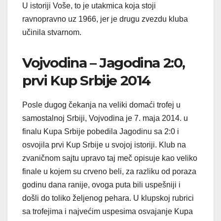
U istoriji Voše, to je utakmica koja stoji
ravnopravno uz 1966, jer je drugu zvezdu kluba
učinila stvarnom.
Vojvodina – Jagodina 2:0,
prvi Kup Srbije 2014
Posle dugog čekanja na veliki domaći trofej u
samostalnoj Srbiji, Vojvodina je 7. maja 2014. u
finalu Kupa Srbije pobedila Jagodinu sa 2:0 i
osvojila prvi Kup Srbije u svojoj istoriji. Klub na
zvaničnom sajtu upravo taj meč opisuje kao veliko
finale u kojem su crveno beli, za razliku od poraza
godinu dana ranije, ovoga puta bili uspešniji i
došli do toliko željenog pehara. U klupskoj rubrici
sa trofejima i najvećim uspesima osvajanje Kupa