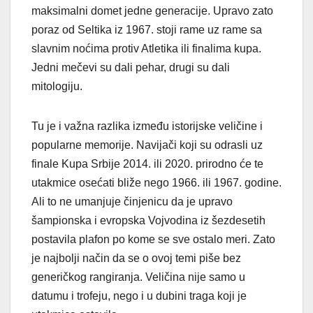
maksimalni domet jedne generacije. Upravo zato
poraz od Seltika iz 1967. stoji rame uz rame sa
slavnim noćima protiv Atletika ili finalima kupa.
Jedni mečevi su dali pehar, drugi su dali
mitologiju.
Tu je i važna razlika između istorijske veličine i
popularne memorije. Navijači koji su odrasli uz
finale Kupa Srbije 2014. ili 2020. prirodno će te
utakmice osećati bliže nego 1966. ili 1967. godine.
Ali to ne umanjuje činjenicu da je upravo
šampionska i evropska Vojvodina iz šezdesetih
postavila plafon po kome se sve ostalo meri. Zato
je najbolji način da se o ovoj temi piše bez
generičkog rangiranja. Veličina nije samo u
datumu i trofeju, nego i u dubini traga koji je