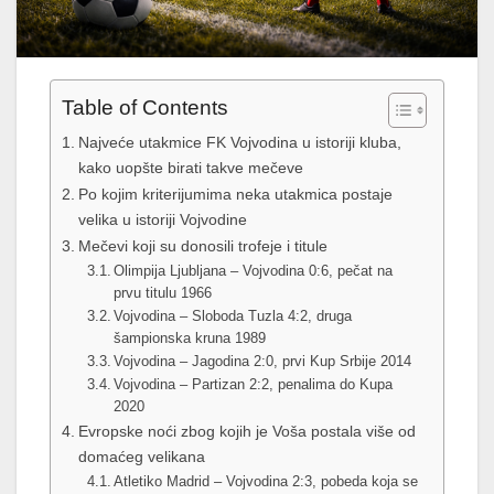
Table of Contents
Najveće utakmice FK Vojvodina u istoriji kluba,
kako uopšte birati takve mečeve
Po kojim kriterijumima neka utakmica postaje
velika u istoriji Vojvodine
Mečevi koji su donosili trofeje i titule
Olimpija Ljubljana – Vojvodina 0:6, pečat na
prvu titulu 1966
Vojvodina – Sloboda Tuzla 4:2, druga
šampionska kruna 1989
Vojvodina – Jagodina 2:0, prvi Kup Srbije 2014
Vojvodina – Partizan 2:2, penalima do Kupa
2020
Evropske noći zbog kojih je Voša postala više od
domaćeg velikana
Atletiko Madrid – Vojvodina 2:3, pobeda koja se