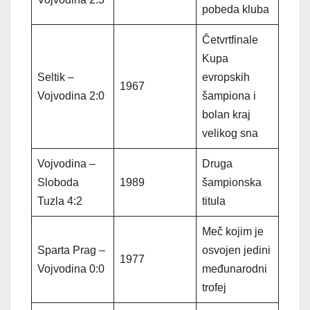
pobeda kluba
Četvrtfinale
Kupa
Seltik –
evropskih
1967
Vojvodina 2:0
šampiona i
bolan kraj
velikog sna
Vojvodina –
Druga
Sloboda
1989
šampionska
Tuzla 4:2
titula
Meč kojim je
Sparta Prag –
osvojen jedini
1977
Vojvodina 0:0
međunarodni
trofej