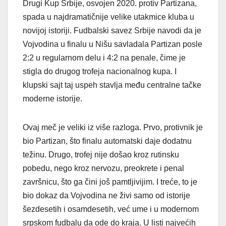
Drugi Kup Srbije, osvojen 2020. protiv Partizana,
spada u najdramatičnije velike utakmice kluba u
novijoj istoriji. Fudbalski savez Srbije navodi da je
Vojvodina u finalu u Nišu savladala Partizan posle
2:2 u regularnom delu i 4:2 na penale, čime je
stigla do drugog trofeja nacionalnog kupa. I
klupski sajt taj uspeh stavlja među centralne tačke
moderne istorije.
Ovaj meč je veliki iz više razloga. Prvo, protivnik je
bio Partizan, što finalu automatski daje dodatnu
težinu. Drugo, trofej nije došao kroz rutinsku
pobedu, nego kroz nervozu, preokrete i penal
završnicu, što ga čini još pamtljivijim. I treće, to je
bio dokaz da Vojvodina ne živi samo od istorije
šezdesetih i osamdesetih, već ume i u modernom
srpskom fudbalu da ode do kraja. U listi najvećih