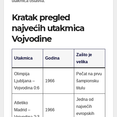
utakmica ostavila.
Kratak pregled
najvećih utakmica
Vojvodine
Zašto je
Utakmica
Godina
velika
Olimpija
Pečat na prvu
Ljubljana –
1966
šampionsku
Vojvodina 0:6
titulu
Jedna od
Atletiko
najvećih
Madrid –
1966
evropskih
Vojvodina 2:3