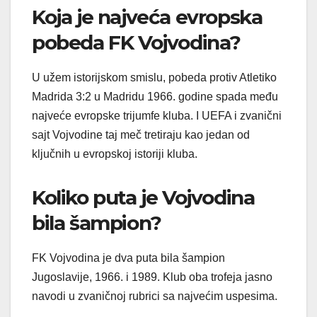
Koja je najveća evropska
pobeda FK Vojvodina?
U užem istorijskom smislu, pobeda protiv Atletiko
Madrida 3:2 u Madridu 1966. godine spada među
najveće evropske trijumfe kluba. I UEFA i zvanični
sajt Vojvodine taj meč tretiraju kao jedan od
ključnih u evropskoj istoriji kluba.
Koliko puta je Vojvodina
bila šampion?
FK Vojvodina je dva puta bila šampion
Jugoslavije, 1966. i 1989. Klub oba trofeja jasno
navodi u zvaničnoj rubrici sa najvećim uspesima.