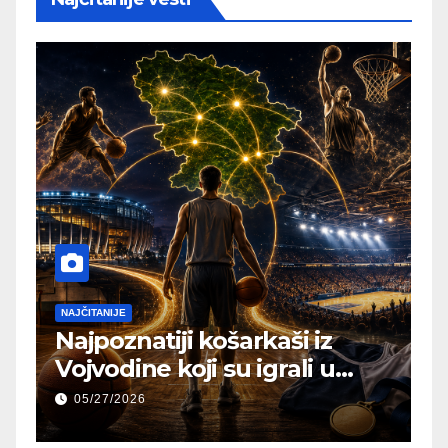
NAJČITANIJE
Najpoznatiji košarkaši iz
Vojvodine koji su igrali u
NBA ili Evroligi
05/27/2026