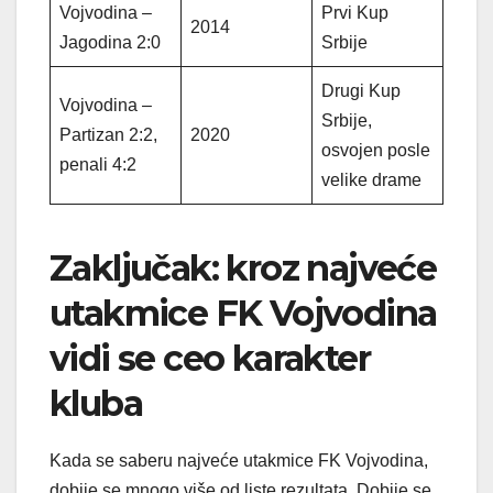
Vojvodina –
Prvi Kup
2014
Jagodina 2:0
Srbije
Drugi Kup
Vojvodina –
Srbije,
Partizan 2:2,
2020
osvojen posle
penali 4:2
velike drame
Zaključak: kroz najveće
utakmice FK Vojvodina
vidi se ceo karakter
kluba
Kada se saberu najveće utakmice FK Vojvodina,
dobije se mnogo više od liste rezultata. Dobije se