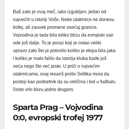
Baš zato je ovaj meč, iako izgubljen, jedan od
najvećih u istoriji Voše. Neke utakmice ne donesu
trofej, ali zauvek promene osećaj granice.
Vojvodina je tada bila toliko blizu da evropski san
ode još dalje. To je poraz koji je ostao veliki
upravo zato što je potvrdio koliko je ekipa bila jaka
i koliko je malo falilo da istorija kluba bude još
veća nego što već jeste. U priči o najvećim
utakmicama, ovaj revanš protiv Seltika mora da
postoji kao podsetnik da su veličina i bol u fudbalu
često vrlo blizu jedno drugom.
Sparta Prag – Vojvodina
0:0, evropski trofej 1977