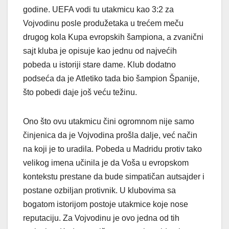
godine. UEFA vodi tu utakmicu kao 3:2 za
Vojvodinu posle produžetaka u trećem meču
drugog kola Kupa evropskih šampiona, a zvanični
sajt kluba je opisuje kao jednu od najvećih
pobeda u istoriji stare dame. Klub dodatno
podseća da je Atletiko tada bio šampion Španije,
što pobedi daje još veću težinu.
Ono što ovu utakmicu čini ogromnom nije samo
činjenica da je Vojvodina prošla dalje, već način
na koji je to uradila. Pobeda u Madridu protiv tako
velikog imena učinila je da Voša u evropskom
kontekstu prestane da bude simpatičan autsajder i
postane ozbiljan protivnik. U klubovima sa
bogatom istorijom postoje utakmice koje nose
reputaciju. Za Vojvodinu je ovo jedna od tih