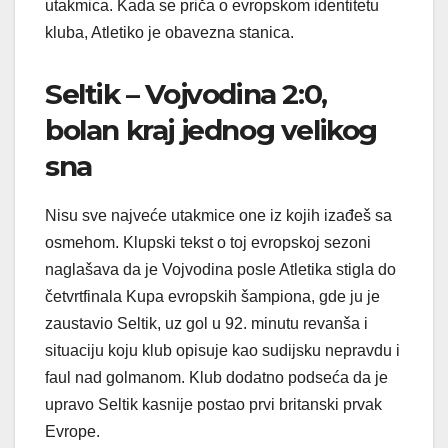
utakmica. Kada se priča o evropskom identitetu
kluba, Atletiko je obavezna stanica.
Seltik – Vojvodina 2:0,
bolan kraj jednog velikog
sna
Nisu sve najveće utakmice one iz kojih izađeš sa
osmehom. Klupski tekst o toj evropskoj sezoni
naglašava da je Vojvodina posle Atletika stigla do
četvrtfinala Kupa evropskih šampiona, gde ju je
zaustavio Seltik, uz gol u 92. minutu revanša i
situaciju koju klub opisuje kao sudijsku nepravdu i
faul nad golmanom. Klub dodatno podseća da je
upravo Seltik kasnije postao prvi britanski prvak
Evrope.