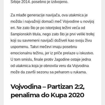
Srbije 2014. posebno je izdvojeno.
Za mlađe generacije navijača, ova utakmica je
možda i najvažniji domaći meč Vojvodine u novijoj
eri. Ne zato što je po istorijskoj težini veća od
šampionskih titula, nego zato što je prvi veliki trofej
koji su savremeni navijači doživeli kao svoju živu
uspomenu. Takvi mečevi imaju posebnu
emocionalnu težinu, jer iz priče prelaze u iskustvo.
U tom smislu, finale protiv Jagodine ostaje jedna
od utakmica koja je obnovila veru da Vojvodina
može da završi sezonu sa peharom u rukama.
Vojvodina – Partizan 2:2,
penalima do Kupa 2020