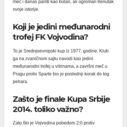
meč i danas pamti kao bolan, ali ogroman trenutak
svoje istorije.
Koji je jedini međunarodni
trofej FK Vojvodina?
To je Srednjoevropski kup iz 1977. godine. Klub
ga na zvaničnom sajtu navodi kao jedini
međunarodni trofej u vitrinama, a završni meč u
Pragu protiv Sparte bio je poslednji korak do tog
pehara.
Zašto je finale Kupa Srbije
2014. toliko važno?
Zato što je Vojvodina pobedom 2:0 protiv