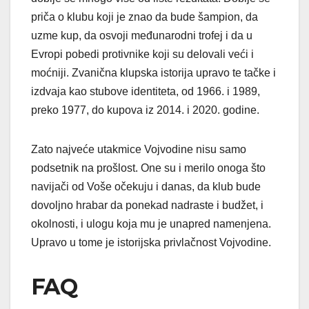
priča o klubu koji je znao da bude šampion, da
uzme kup, da osvoji međunarodni trofej i da u
Evropi pobedi protivnike koji su delovali veći i
moćniji. Zvanična klupska istorija upravo te tačke i
izdvaja kao stubove identiteta, od 1966. i 1989,
preko 1977, do kupova iz 2014. i 2020. godine.
Zato najveće utakmice Vojvodine nisu samo
podsetnik na prošlost. One su i merilo onoga što
navijači od Voše očekuju i danas, da klub bude
dovoljno hrabar da ponekad nadraste i budžet, i
okolnosti, i ulogu koja mu je unapred namenjena.
Upravo u tome je istorijska privlačnost Vojvodine.
FAQ