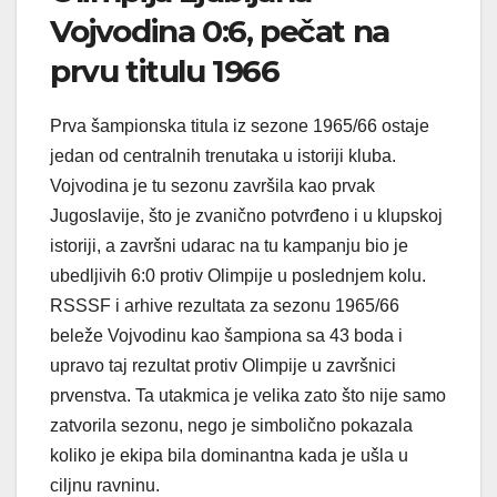
Vojvodina 0:6, pečat na
prvu titulu 1966
Prva šampionska titula iz sezone 1965/66 ostaje
jedan od centralnih trenutaka u istoriji kluba.
Vojvodina je tu sezonu završila kao prvak
Jugoslavije, što je zvanično potvrđeno i u klupskoj
istoriji, a završni udarac na tu kampanju bio je
ubedljivih 6:0 protiv Olimpije u poslednjem kolu.
RSSSF i arhive rezultata za sezonu 1965/66
beleže Vojvodinu kao šampiona sa 43 boda i
upravo taj rezultat protiv Olimpije u završnici
prvenstva. Ta utakmica je velika zato što nije samo
zatvorila sezonu, nego je simbolično pokazala
koliko je ekipa bila dominantna kada je ušla u
ciljnu ravninu.