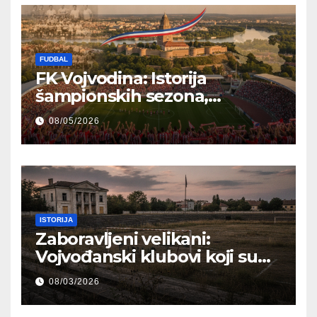
FUDBAL
FK Vojvodina: Istorija
šampionskih sezona,
reprezentativci i regionalni
08/05/2026
ponos
ISTORIJA
Zaboravljeni velikani:
Vojvođanski klubovi koji su
pisali istoriju, a danas žive u
08/03/2026
senci