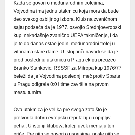
Kada se govori o međunarodnim trofejima,
Vojvodina ima jednu utakmicu koja mora da bude
deo svakog ozbiljnog izbora. Klub na zvaničnom
sajtu podseća da je 1977. osvojio Srednjoevropski
kup, nekadašnje zvanično UEFA takmičenje, i da
je to do danas ostao jedini međunarodni trofej u
vitrinama stare dame. U istoj priči navodi se da je
pred poslednju utakmicu u Pragu ekipu preuzeo
Branko Stanković. RSSSF za Mitropa kup 1976/77
beleži da je Vojvodina poslednji meč protiv Sparte
u Pragu odigrala 0:0 i time završila na prvom
mestu turnira.
Ova utakmica je velika pre svega zato što je
pretvorila dobru evropsku reputaciju u opipljiv
pehar. U istoriji klubova trofeji uvek menjaju ton
priče. Pre njih se govori o uspesima, posle njih se