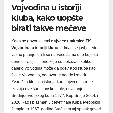
Vojvodina u istoriji
kluba, kako uopšte
birati takve mečeve
Kada se govori o temi
najveće utakmice FK
Vojvodina u istoriji kluba
, odmah se javlja jedno
važno pitanje: da li su najveće samo one koje su
donele trofej, ili i one koje su pokazale koliko
daleko Vojvodina može da ode? Kod kluba kao
što je Vojvodina, odgovor je negde između.
Zvanična klupska istorija kao najveće uspehe
izdvaja dve šampionske titule, osvajanje
Srednjoevropskog kupa 1977, Kup Srbije 2014. i
2020, kao i plasman u četvrtfinale Kupa evropskih
šampiona 1967. godine. Već sam taj spisak govori