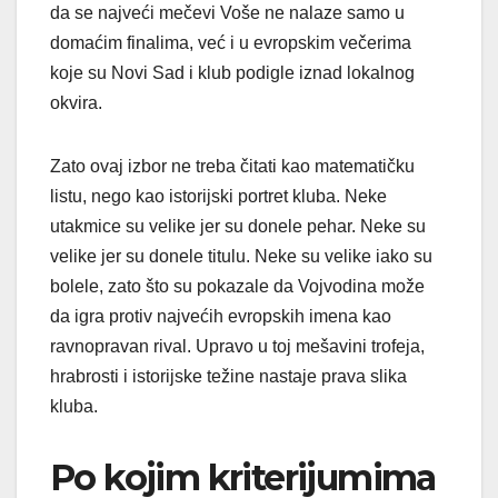
da se najveći mečevi Voše ne nalaze samo u
domaćim finalima, već i u evropskim večerima
koje su Novi Sad i klub podigle iznad lokalnog
okvira.
Zato ovaj izbor ne treba čitati kao matematičku
listu, nego kao istorijski portret kluba. Neke
utakmice su velike jer su donele pehar. Neke su
velike jer su donele titulu. Neke su velike iako su
bolele, zato što su pokazale da Vojvodina može
da igra protiv najvećih evropskih imena kao
ravnopravan rival. Upravo u toj mešavini trofeja,
hrabrosti i istorijske težine nastaje prava slika
kluba.
Po kojim kriterijumima