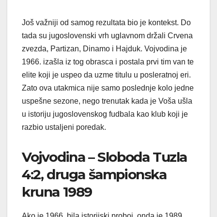
Još važniji od samog rezultata bio je kontekst. Do
tada su jugoslovenski vrh uglavnom držali Crvena
zvezda, Partizan, Dinamo i Hajduk. Vojvodina je
1966. izašla iz tog obrasca i postala prvi tim van te
elite koji je uspeo da uzme titulu u posleratnoj eri.
Zato ova utakmica nije samo poslednje kolo jedne
uspešne sezone, nego trenutak kada je Voša ušla
u istoriju jugoslovenskog fudbala kao klub koji je
razbio ustaljeni poredak.
Vojvodina – Sloboda Tuzla
4:2, druga šampionska
kruna 1989
Ako je 1966. bila istorijski proboj, onda je 1989.