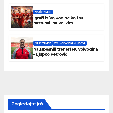
NAJČITANIJE
Igrači iz Vojvodine koji su
nastupali na velikim
međunarodnim turnirima
NAJČITANIJE
VOJVOĐANSKI KLUBOVI
Nauspešniji treneri FK Vojvodina
– Ljupko Petrović
Pogledajte još