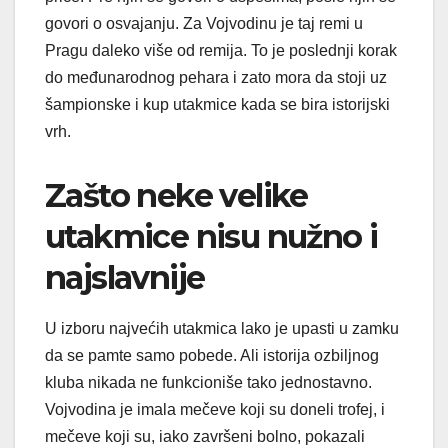
govori o osvajanju. Za Vojvodinu je taj remi u
Pragu daleko više od remija. To je poslednji korak
do međunarodnog pehara i zato mora da stoji uz
šampionske i kup utakmice kada se bira istorijski
vrh.
Zašto neke velike
utakmice nisu nužno i
najslavnije
U izboru najvećih utakmica lako je upasti u zamku
da se pamte samo pobede. Ali istorija ozbiljnog
kluba nikada ne funkcioniše tako jednostavno.
Vojvodina je imala mečeve koji su doneli trofej, i
mečeve koji su, iako završeni bolno, pokazali