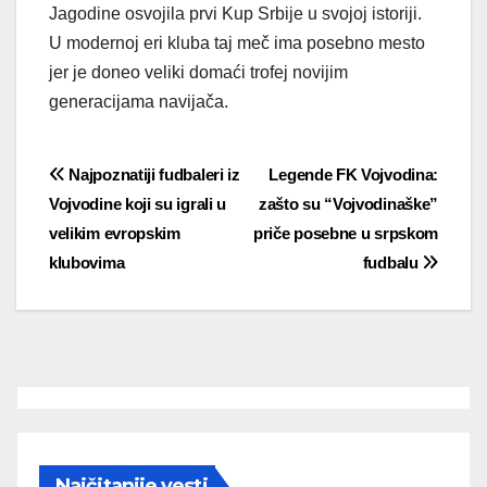
Jagodine osvojila prvi Kup Srbije u svojoj istoriji.
U modernoj eri kluba taj meč ima posebno mesto
jer je doneo veliki domaći trofej novijim
generacijama navijača.
Post
Najpoznatiji fudbaleri iz
Legende FK Vojvodina:
Vojvodine koji su igrali u
zašto su “Vojvodinaške”
navigation
velikim evropskim
priče posebne u srpskom
klubovima
fudbalu
Najčitanije vesti