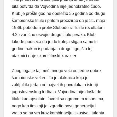
bila potvrda da Vojvodina nije jednokratno čudo.
Klub je prošle godine obeležio 35 godina od druge
šampionske titule i pritom precizirao da je 31. maja
1989. pobedom protiv Slobode iz Tuzle rezultatom
4:2 zvanično osvojio drugu titulu prvaka. Klub
takođe podseća da je do trofeja stigao samo tri
godine nakon ispadanja u drugu ligu, što toj
utakmici daje skoro filmski karakter.
Zbog toga je taj meč mnogo veći od jedne dobre
šampionske večeri. To je utakmica koja je
zaključila jedan od najvećih povrataka u istoriji
jugoslovenskog fudbala. Vojvodina nije došla do
titule kao apsolutni favorit sa ogromnim resursima,
nego kao tim koji je izgradio novu generaciju i
vratio se na vrh kroz kombinaciju iskustva i talenta.