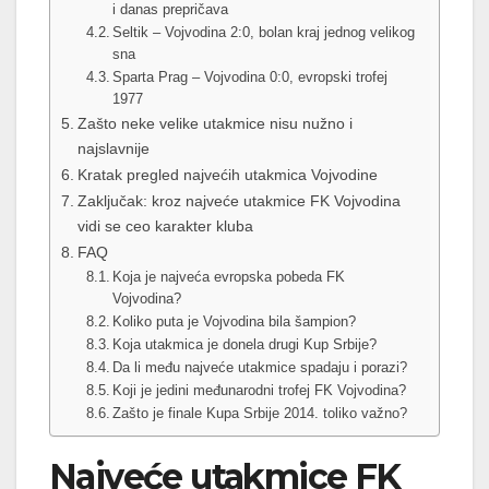
i danas prepričava
Seltik – Vojvodina 2:0, bolan kraj jednog velikog
sna
Sparta Prag – Vojvodina 0:0, evropski trofej
1977
Zašto neke velike utakmice nisu nužno i
najslavnije
Kratak pregled najvećih utakmica Vojvodine
Zaključak: kroz najveće utakmice FK Vojvodina
vidi se ceo karakter kluba
FAQ
Koja je najveća evropska pobeda FK
Vojvodina?
Koliko puta je Vojvodina bila šampion?
Koja utakmica je donela drugi Kup Srbije?
Da li među najveće utakmice spadaju i porazi?
Koji je jedini međunarodni trofej FK Vojvodina?
Zašto je finale Kupa Srbije 2014. toliko važno?
Najveće utakmice FK