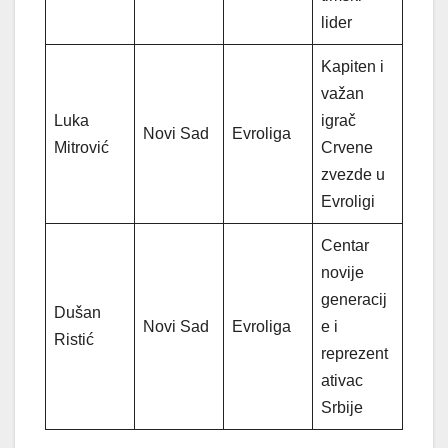
lider
Kapiten i
važan
Luka
igrač
Novi Sad
Evroliga
Mitrović
Crvene
zvezde u
Evroligi
Centar
novije
generacij
Dušan
Novi Sad
Evroliga
e i
Ristić
reprezent
ativac
Srbije