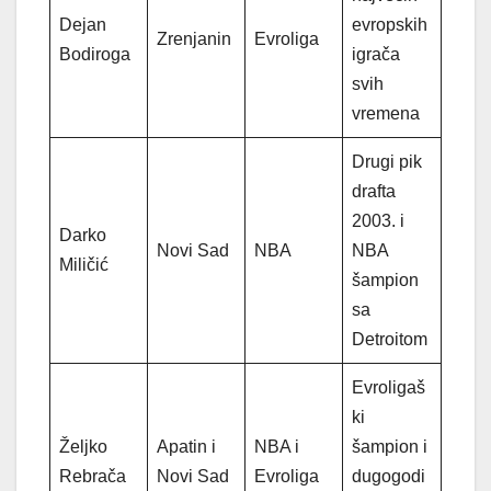
Dejan
evropskih
Zrenjanin
Evroliga
Bodiroga
igrača
svih
vremena
Drugi pik
drafta
2003. i
Darko
Novi Sad
NBA
NBA
Miličić
šampion
sa
Detroitom
Evroligaš
ki
Željko
Apatin i
NBA i
šampion i
Rebrača
Novi Sad
Evroliga
dugogodi