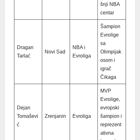
šnji NBA
centar
Šampion
Evrolige
sa
Dragan
NBA i
Novi Sad
Olimpijak
Tarlać
Evroliga
osom i
igrač
Čikaga
MVP
Evrolige,
Dejan
evropski
Tomaševi
Zrenjanin
Evroliga
šampion i
ć
reprezent
ativna