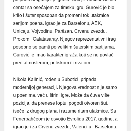
centar sa osećajem za timsku igru, Gurović je bio
krilo i šuter sposoban da promeni tok utakmice
serijom poena. Igrao je za Barselonu, AEK,
Unicaju, Vojvodinu, Partizan, Crvenu zvezdu,
Prokom i Galatasaray. Njegov reprezentativni trag
posebno se pamti po velikim šuterskim partijama.
Gurović je imao karakter igrača koji se ne povlači
pred atmosferom, pritiskom ili rivalom.
Nikola Kalinić, rođen u Subotici, pripada
modernijoj generaciji. Njegova vrednost nije samo
u poenima, već u širini igre. Može da čuva više
pozicija, da prenese loptu, pogodi otvoren šut,
iseče iz drugog plana i razume ritam utakmice. Sa
Fenerbahčeom je osvojio Evroligu 2017. godine, a
igrao je i za Crvenu zvezdu, Valenciju i Barselonu.