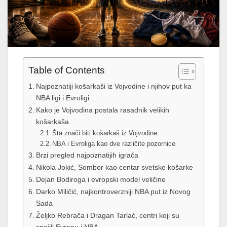
Table of Contents
Najpoznatiji košarkaši iz Vojvodine i njihov put ka
NBA ligi i Evroligi
Kako je Vojvodina postala rasadnik velikih
košarkaša
Šta znači biti košarkaš iz Vojvodine
NBA i Evroliga kao dve različite pozornice
Brzi pregled najpoznatijih igrača
Nikola Jokić, Sombor kao centar svetske košarke
Dejan Bodiroga i evropski model veličine
Darko Miličić, najkontroverzniji NBA put iz Novog
Sada
Željko Rebrača i Dragan Tarlać, centri koji su
spojili Evropu i NBA