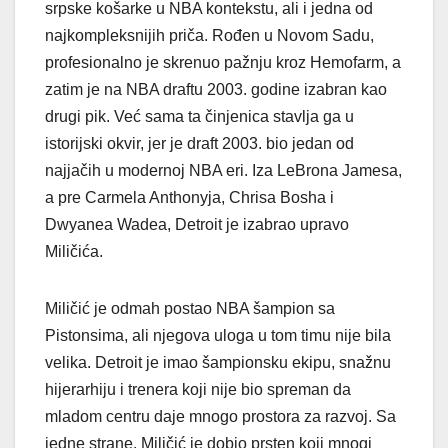
srpske košarke u NBA kontekstu, ali i jedna od
najkompleksnijih priča. Rođen u Novom Sadu,
profesionalno je skrenuo pažnju kroz Hemofarm, a
zatim je na NBA draftu 2003. godine izabran kao
drugi pik. Već sama ta činjenica stavlja ga u
istorijski okvir, jer je draft 2003. bio jedan od
najjačih u modernoj NBA eri. Iza LeBrona Jamesa,
a pre Carmela Anthonyja, Chrisa Bosha i
Dwyanea Wadea, Detroit je izabrao upravo
Miličića.
Miličić je odmah postao NBA šampion sa
Pistonsima, ali njegova uloga u tom timu nije bila
velika. Detroit je imao šampionsku ekipu, snažnu
hijerarhiju i trenera koji nije bio spreman da
mladom centru daje mnogo prostora za razvoj. Sa
jedne strane, Miličić je dobio prsten koji mnogi