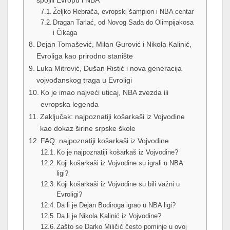
Željko Rebrača, evropski šampion i NBA centar
Dragan Tarlać, od Novog Sada do Olimpijakosa
i Čikaga
Dejan Tomašević, Milan Gurović i Nikola Kalinić,
Evroliga kao prirodno stanište
Luka Mitrović, Dušan Ristić i nova generacija
vojvođanskog traga u Evroligi
Ko je imao najveći uticaj, NBA zvezda ili
evropska legenda
Zaključak: najpoznatiji košarkaši iz Vojvodine
kao dokaz širine srpske škole
FAQ: najpoznatiji košarkaši iz Vojvodine
Ko je najpoznatiji košarkaš iz Vojvodine?
Koji košarkaši iz Vojvodine su igrali u NBA
ligi?
Koji košarkaši iz Vojvodine su bili važni u
Evroligi?
Da li je Dejan Bodiroga igrao u NBA ligi?
Da li je Nikola Kalinić iz Vojvodine?
Zašto se Darko Miličić često pominje u ovoj