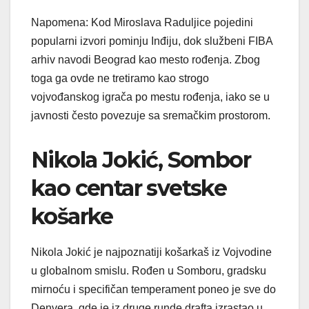
Napomena: Kod Miroslava Raduljice pojedini
popularni izvori pominju Inđiju, dok službeni FIBA
arhiv navodi Beograd kao mesto rođenja. Zbog
toga ga ovde ne tretiramo kao strogo
vojvođanskog igrača po mestu rođenja, iako se u
javnosti često povezuje sa sremačkim prostorom.
Nikola Jokić, Sombor
kao centar svetske
košarke
Nikola Jokić je najpoznatiji košarkaš iz Vojvodine
u globalnom smislu. Rođen u Somboru, gradsku
mirnoću i specifičan temperament poneo je sve do
Denvera, gde je iz druge runde drafta izrastao u