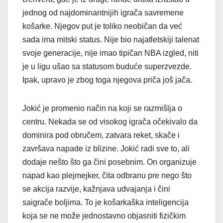
jednog od najdominantnijih igrača savremene
košarke. Njegov put je toliko neobičan da već
sada ima mitski status. Nije bio najatletskiji talenat
svoje generacije, nije imao tipičan NBA izgled, niti
je u ligu ušao sa statusom buduće superzvezde.
Ipak, upravo je zbog toga njegova priča još jača.
Jokić je promenio način na koji se razmišlja o
centru. Nekada se od visokog igrača očekivalo da
dominira pod obručem, zatvara reket, skače i
završava napade iz blizine. Jokić radi sve to, ali
dodaje nešto što ga čini posebnim. On organizuje
napad kao plejmejker, čita odbranu pre nego što
se akcija razvije, kažnjava udvajanja i čini
saigrače boljima. To je košarkaška inteligencija
koja se ne može jednostavno objasniti fizičkim