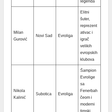
legenda
Elitni
šuter,
reprezent
Milan
ativac i
Novi Sad
Evroliga
Gurović
igrač
velikih
evropskih
klubova
Šampion
Evrolige
sa
Nikola
Fenerbah
Subotica
Evroliga
Kalinić
čeom i
moderni
timski