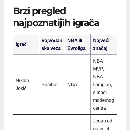
Brzi pregled
najpoznatijih igrača
Vojvođan
NBA ili
Najveći
Igrač
ska veza
Evroliga
značaj
NBA
MVP,
NBA
Nikola
Sombor
NBA
šampion,
Jokić
simbol
modernog
centra
Jedan od
najvećih