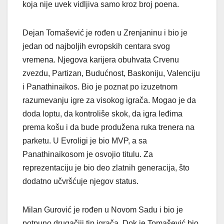
koja nije uvek vidljiva samo kroz broj poena.
Dejan Tomašević je rođen u Zrenjaninu i bio je
jedan od najboljih evropskih centara svog
vremena. Njegova karijera obuhvata Crvenu
zvezdu, Partizan, Budućnost, Baskoniju, Valenciju
i Panathinaikos. Bio je poznat po izuzetnom
razumevanju igre za visokog igrača. Mogao je da
doda loptu, da kontroliše skok, da igra leđima
prema košu i da bude produžena ruka trenera na
parketu. U Evroligi je bio MVP, a sa
Panathinaikosom je osvojio titulu. Za
reprezentaciju je bio deo zlatnih generacija, što
dodatno učvršćuje njegov status.
Milan Gurović je rođen u Novom Sadu i bio je
potpuno drugačiji tip igrača. Dok je Tomašević bio