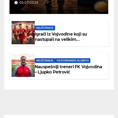
NBA ili Evroligi
05/27/2026
NAJČITANIJE
Igrači iz Vojvodine koji su
nastupali na velikim
međunarodnim turnirima
NAJČITANIJE
VOJVOĐANSKI KLUBOVI
Nauspešniji treneri FK Vojvodina
– Ljupko Petrović