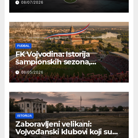
08/07/2026
FUDBAL
FK Vojvodina: Istorija
šampionskih sezona,
reprezentativci i regionalni
08/05/2026
ponos
ISTORIJA
Zaboravljeni velikani:
Vojvođanski klubovi koji su