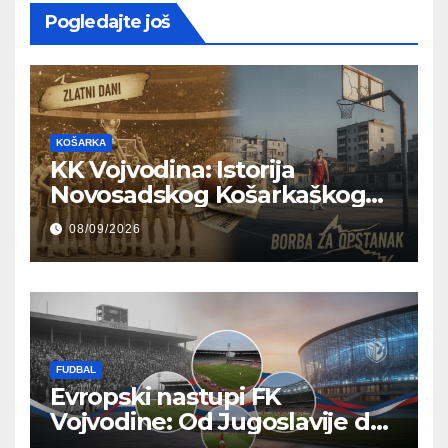
Pogledajte još
KOŠARKA
KK Vojvodina: Istorija
Novosadskog Košarkaškog
Kluba od Zlatnih Dana do
08/09/2026
Borbe za Opstanak
FUDBAL
Evropski nastupi FK
Vojvodine: Od Jugoslavije do
Modernih Pozornica