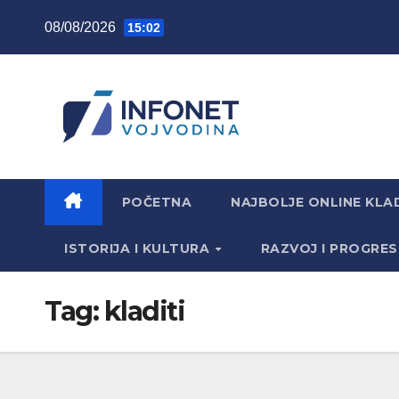
Skip
08/08/2026
15:02
to
content
POČETNA
NAJBOLJE ONLINE KLAD
ISTORIJA I KULTURA
RAZVOJ I PROGRE
Tag:
kladiti