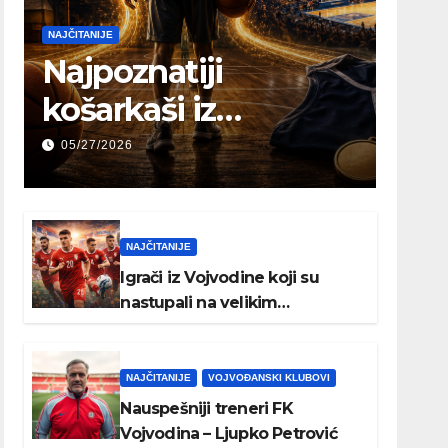
NAJČITANIJE
Najpoznatiji
košarkaši iz
Vojvodine koji su
05/27/2026
igrali u NBA ili
Evroligi
NAJČITANIJE
Igrači iz Vojvodine koji su
nastupali na velikim
međunarodnim turnirima
NAJČITANIJE
VOJVOĐANSKI KLUBOVI
Nauspešniji treneri FK
Vojvodina – Ljupko Petrović