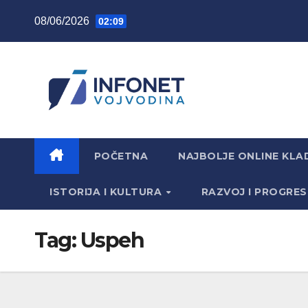
Skip
08/06/2026
02:09
to
content
POČETNA
NAJBOLJE ONLINE KLAD
ISTORIJA I KULTURA
RAZVOJ I PROGRE
Tag:
Uspeh