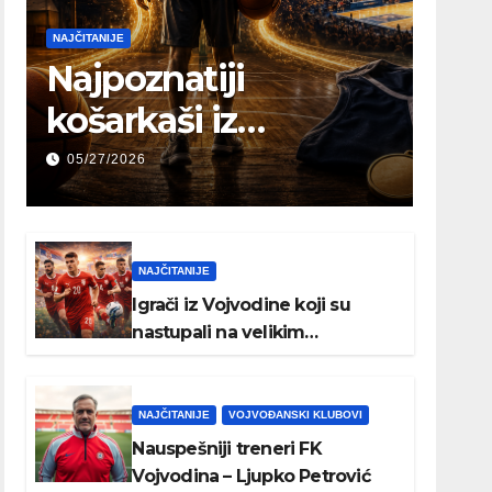
NAJČITANIJE
Najpoznatiji
košarkaši iz
Vojvodine koji su
05/27/2026
igrali u NBA ili
Evroligi
NAJČITANIJE
Igrači iz Vojvodine koji su
nastupali na velikim
međunarodnim turnirima
NAJČITANIJE
VOJVOĐANSKI KLUBOVI
Nauspešniji treneri FK
Vojvodina – Ljupko Petrović