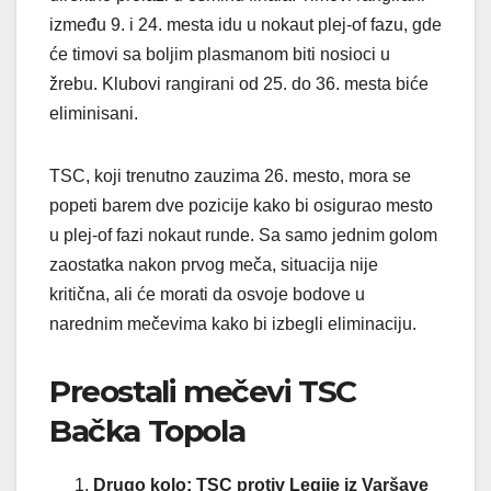
između 9. i 24. mesta idu u nokaut plej-of fazu, gde
će timovi sa boljim plasmanom biti nosioci u
žrebu. Klubovi rangirani od 25. do 36. mesta biće
eliminisani.
TSC, koji trenutno zauzima 26. mesto, mora se
popeti barem dve pozicije kako bi osigurao mesto
u plej-of fazi nokaut runde. Sa samo jednim golom
zaostatka nakon prvog meča, situacija nije
kritična, ali će morati da osvoje bodove u
narednim mečevima kako bi izbegli eliminaciju.
Preostali mečevi TSC
Bačka Topola
Drugo kolo: TSC protiv Legije iz Varšave