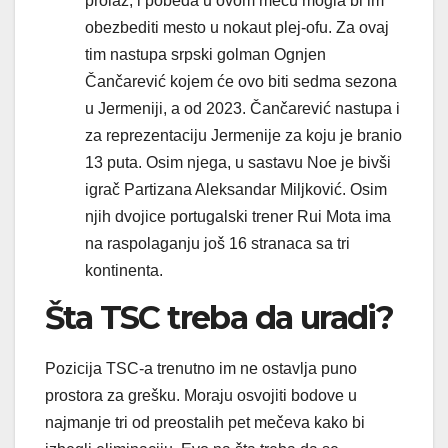
prolaz, i pobeda u ovom meču mogla bi im
obezbediti mesto u nokaut plej-ofu. Za ovaj
tim nastupa srpski golman Ognjen
Čančarević kojem će ovo biti sedma sezona
u Jermeniji, a od 2023. Čančarević nastupa i
za reprezentaciju Jermenije za koju je branio
13 puta. Osim njega, u sastavu Noe je bivši
igrač Partizana Aleksandar Miljković. Osim
njih dvojice portugalski trener Rui Mota ima
na raspolaganju još 16 stranaca sa tri
kontinenta.
Šta TSC treba da uradi?
Pozicija TSC-a trenutno im ne ostavlja puno
prostora za grešku. Moraju osvojiti bodove u
najmanje tri od preostalih pet mečeva kako bi