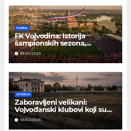
FUDBAL
FK Vojvodina: Istorija
šampionskih sezona,
reprezentativci i regionalni
08/05/2026
ponos
ISTORIJA
Zaboravljeni velikani:
Vojvođanski klubovi koji su
pisali istoriju, a danas žive u
08/03/2026
senci