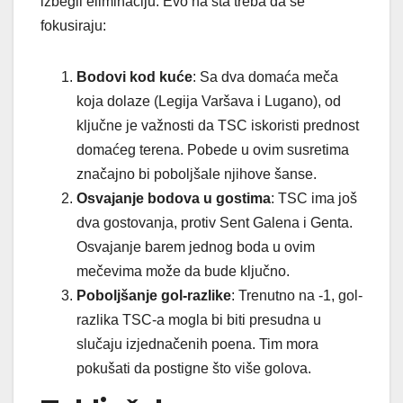
izbegli eliminaciju. Evo na šta treba da se
fokusiraju:
Bodovi kod kuće
: Sa dva domaća meča
koja dolaze (Legija Varšava i Lugano), od
ključne je važnosti da TSC iskoristi prednost
domaćeg terena. Pobede u ovim susretima
značajno bi poboljšale njihove šanse.
Osvajanje bodova u gostima
: TSC ima još
dva gostovanja, protiv Sent Galena i Genta.
Osvajanje barem jednog boda u ovim
mečevima može da bude ključno.
Poboljšanje gol-razlike
: Trenutno na -1, gol-
razlika TSC-a mogla bi biti presudna u
slučaju izjednačenih poena. Tim mora
pokušati da postigne što više golova.