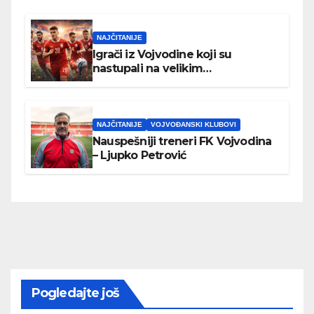
NAJČITANIJE
Igrači iz Vojvodine koji su
nastupali na velikim
međunarodnim turnirima
NAJČITANIJE
VOJVOĐANSKI KLUBOVI
Nauspešniji treneri FK Vojvodina
– Ljupko Petrović
Pogledajte još