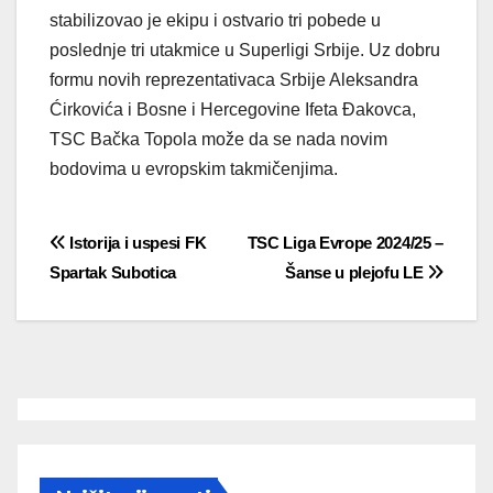
stabilizovao je ekipu i ostvario tri pobede u
poslednje tri utakmice u Superligi Srbije. Uz dobru
formu novih reprezentativaca Srbije Aleksandra
Ćirkovića i Bosne i Hercegovine Ifeta Đakovca,
TSC Bačka Topola može da se nada novim
bodovima u evropskim takmičenjima.
Post
Istorija i uspesi FK
TSC Liga Evrope 2024/25 –
Spartak Subotica
Šanse u plejofu LE
navigation