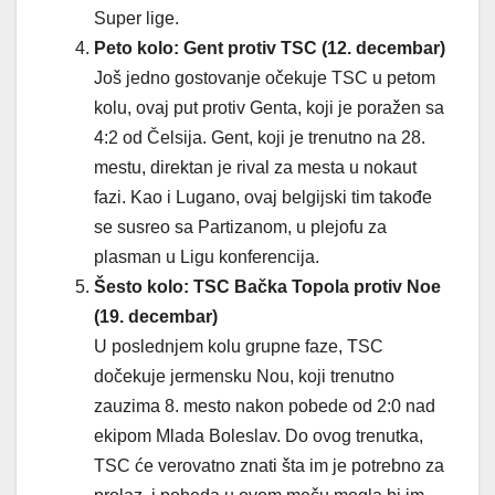
Super lige.
Peto kolo: Gent protiv TSC (12. decembar)
Još jedno gostovanje očekuje TSC u petom
kolu, ovaj put protiv Genta, koji je poražen sa
4:2 od Čelsija. Gent, koji je trenutno na 28.
mestu, direktan je rival za mesta u nokaut
fazi. Kao i Lugano, ovaj belgijski tim takođe
se susreo sa Partizanom, u plejofu za
plasman u Ligu konferencija.
Šesto kolo: TSC Bačka Topola protiv Noe
(19. decembar)
U poslednjem kolu grupne faze, TSC
dočekuje jermensku Nou, koji trenutno
zauzima 8. mesto nakon pobede od 2:0 nad
ekipom Mlada Boleslav. Do ovog trenutka,
TSC će verovatno znati šta im je potrebno za