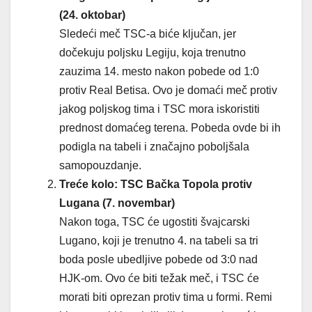
(24. oktobar)
Sledeći meč TSC-a biće ključan, jer
dočekuju poljsku Legiju, koja trenutno
zauzima 14. mesto nakon pobede od 1:0
protiv Real Betisa. Ovo je domaći meč protiv
jakog poljskog tima i TSC mora iskoristiti
prednost domaćeg terena. Pobeda ovde bi ih
podigla na tabeli i značajno poboljšala
samopouzdanje.
Treće kolo: TSC Bačka Topola protiv
Lugana (7. novembar)
Nakon toga, TSC će ugostiti švajcarski
Lugano, koji je trenutno 4. na tabeli sa tri
boda posle ubedljive pobede od 3:0 nad
HJK-om. Ovo će biti težak meč, i TSC će
morati biti oprezan protiv tima u formi. Remi