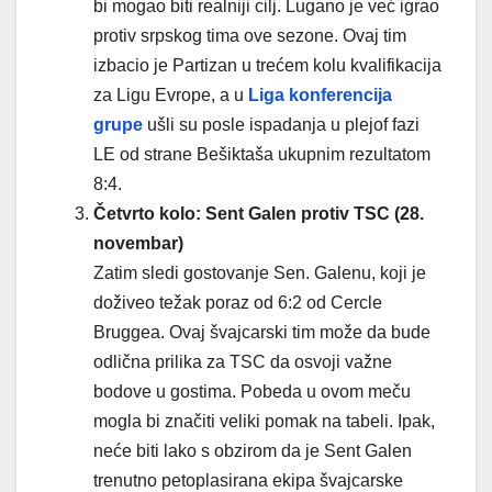
bi mogao biti realniji cilj. Lugano je već igrao
protiv srpskog tima ove sezone. Ovaj tim
izbacio je Partizan u trećem kolu kvalifikacija
za Ligu Evrope, a u
Liga konferencija
grupe
ušli su posle ispadanja u plejof fazi
LE od strane Bešiktaša ukupnim rezultatom
8:4.
Četvrto kolo: Sent Galen protiv TSC (28.
novembar)
Zatim sledi gostovanje Sen. Galenu, koji je
doživeo težak poraz od 6:2 od Cercle
Bruggea. Ovaj švajcarski tim može da bude
odlična prilika za TSC da osvoji važne
bodove u gostima. Pobeda u ovom meču
mogla bi značiti veliki pomak na tabeli. Ipak,
neće biti lako s obzirom da je Sent Galen
trenutno petoplasirana ekipa švajcarske