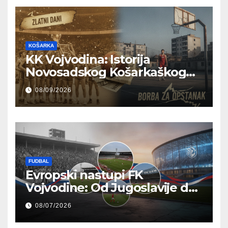
KOŠARKA
KK Vojvodina: Istorija
Novosadskog Košarkaškog
Kluba od Zlatnih Dana do
08/09/2026
Borbe za Opstanak
FUDBAL
Evropski nastupi FK
Vojvodine: Od Jugoslavije do
Modernih Pozornica
08/07/2026