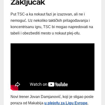
Zaključak
Put TSC-a ka nokaut fazi je izazovan, ali ne i
nemoguć. Uz nekoliko taktičkih prilagođavanja i
koncentrisanu igru, TSC bi mogao napredovati na
tabeli i obezbediti mesto u nokaut plej-ofu.
Novi trener Jovan Damjanović, koji je stigao posle
poraza od Makabija
u plejofu za Ligu Evrope
,