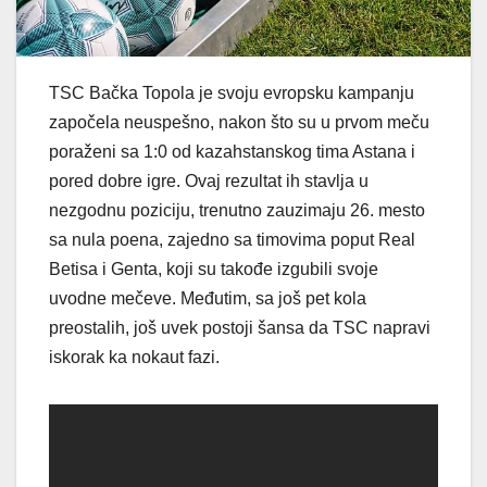
TSC Bačka Topola je svoju evropsku kampanju
započela neuspešno, nakon što su u prvom meču
poraženi sa 1:0 od kazahstanskog tima Astana i
pored dobre igre. Ovaj rezultat ih stavlja u
nezgodnu poziciju, trenutno zauzimaju 26. mesto
sa nula poena, zajedno sa timovima poput Real
Betisa i Genta, koji su takođe izgubili svoje
uvodne mečeve. Međutim, sa još pet kola
preostalih, još uvek postoji šansa da TSC napravi
iskorak ka nokaut fazi.