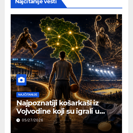
Najčitanije vesti
NAJČITANIJE
Najpoznatiji košarkaši iz
Vojvodine koji su igrali u
NBA ili Evroligi
05/27/2026