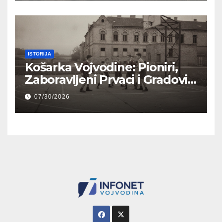
ISTORIJA
Košarka Vojvodine: Pioniri,
Zaboravljeni Prvaci i Gradovi
Koji su Prethodili Beogradu
07/30/2026