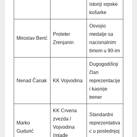
istoriji srpske
košarke
Osvojio
Proleter
medalje sa
Miroslav Berić
Zrenjanin
nacionalnim
timom u 90-im
Dugogodišnji
član
Nenad Čanak
KK Vojvodina
reprezentacije
i kasnije
trener
KK Crvena
Standardni
zvezda /
Marko
reprezentativa
Vojvodina
Gudurić
c u poslednjoj
(mlađe