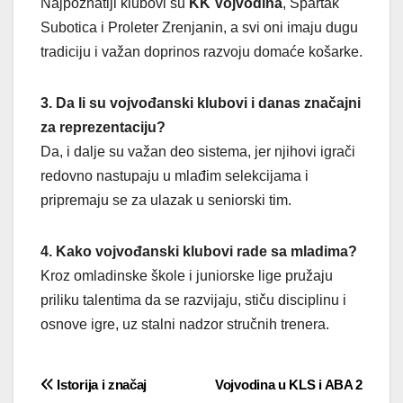
Najpoznatiji klubovi su
KK Vojvodina
, Spartak
Subotica i Proleter Zrenjanin, a svi oni imaju dugu
tradiciju i važan doprinos razvoju domaće košarke.
3. Da li su vojvođanski klubovi i danas značajni
za reprezentaciju?
Da, i dalje su važan deo sistema, jer njihovi igrači
redovno nastupaju u mlađim selekcijama i
pripremaju se za ulazak u seniorski tim.
4. Kako vojvođanski klubovi rade sa mladima?
Kroz omladinske škole i juniorske lige pružaju
priliku talentima da se razvijaju, stiču disciplinu i
osnove igre, uz stalni nadzor stručnih trenera.
Post
Istorija i značaj
Vojvodina u KLS i ABA 2