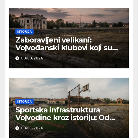
ISTORIJA
Zaboravljeni velikani:
Vojvođanski klubovi koji su
pisali istoriju, a danas žive u
08/03/2026
senci
ISTORIJA
Sportska infrastruktura
Vojvodine kroz istoriju: Od
kultnih stadiona do
08/01/2026
zaboravljenih terena