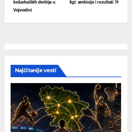
košarkaških derbija u
ligi: ambicije i rezultati
navigation
Vojvodini
Najčitanije vesti