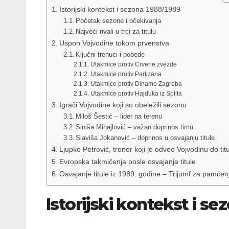
Istorijski kontekst i sezona 1988/1989
Početak sezone i očekivanja
Najveći rivali u trci za titulu
Uspon Vojvodine tokom prvenstva
Ključni trenuci i pobede
Utakmice protiv Crvene zvezde
Utakmice protiv Partizana
Utakmice protiv Dinamo Zagreba
Utakmice protiv Hajduka iz Splita
Igrači Vojvodine koji su obeležili sezonu
Miloš Šestić – lider na terenu
Siniša Mihajlović – važan doprinos timu
Slaviša Jokanović – doprinos u osvajanju titule
Ljupko Petrović, trener koji je odveo Vojvodinu do tit
Evropska takmičenja posle osvajanja titule
Osvajanje titule iz 1989. godine – Trijumf za pamće
Istorijski kontekst i s