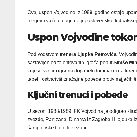
Ovaj uspeh Vojvodine iz 1989. godine ostaje upamćen
njegovu važnu ulogu na jugoslovenskoj fudbalskoj
Uspon Vojvodine toko
Pod vođstvom
trenera Ljupka Petrovića
, Vojvodi
sastavljen od talentovanih igrača poput
Siniše Mih
koji su svojim igrama doprineli dominaciji na tere
tabeli, ostvarivši značajne pobede protiv najjačih ti
Ključni trenuci i pobede
U sezoni 1988/1989, FK Vojvodina je odigrao ključ
zvezde, Partizana, Dinama iz Zagreba i Hajduka iz
šampionske titule te sezone.