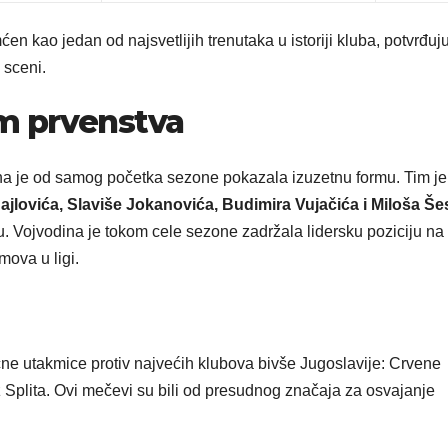
 kao jedan od najsvetlijih trenutaka u istoriji kluba, potvrđuju
 sceni.
m prvenstva
na je od samog početka sezone pokazala izuzetnu formu. Tim je
ajlovića, Slaviše Jokanovića, Budimira Vujačića i Miloša Še
nu. Vojvodina je tokom cele sezone zadržala lidersku poziciju na
mova u ligi.
ne utakmice protiv najvećih klubova bivše Jugoslavije: Crvene
 Splita. Ovi mečevi su bili od presudnog značaja za osvajanje