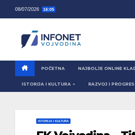
Skip
08/07/2026
16:05
to
content
POČETNA
NAJBOLJE ONLINE KLAD
ISTORIJA I KULTURA
RAZVOJ I PROGRE
ISTORIJA I KULTURA