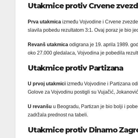
Utakmice protiv Crvene zvez
Prva utakmica
između Vojvodine i Crvene zvezde
slavila pobedu rezultatom 3:1. Ovaj poraz je bio j
Revanš utakmica
odigrana je 19. aprila 1989. g
oko 27.000 gledalaca, Vojvodina je pobedila rezulta
Utakmice protiv Partizana
U prvoj utakmici
između Vojvodine i Partizana odi
Golove za Vojvodinu postigli su Vujačić, Jokanović 
U revanšu
u Beogradu, Partizan je bio bolji i pob
zadržala prednost na tabeli.
Utakmice protiv Dinamo Zagr