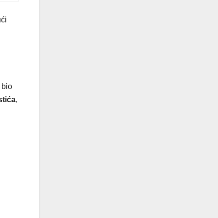
ći
 bio
stića
,