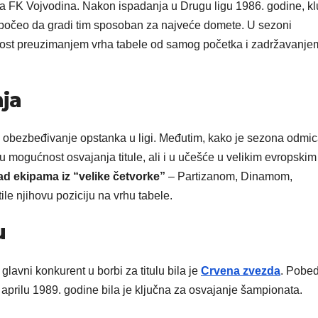
a FK Vojvodina. Nakon ispadanja u Drugu ligu 1986. godine, kl
počeo da gradi tim sposoban za najveće domete. U sezoni
nost preuzimanjem vrha tabele od samog početka i zadržavanje
nja
je obezbeđivanje opstanka u ligi. Međutim, kako je sezona odmic
u mogućnost osvajanja titule, ali i u učešće u velikim evropskim
d ekipama iz “velike četvorke”
– Partizanom, Dinamom,
e njihovu poziciju na vrhu tabele.
u
lavni konkurent u borbi za titulu bila je
Crvena zvezda
. Pobe
prilu 1989. godine bila je ključna za osvajanje šampionata.