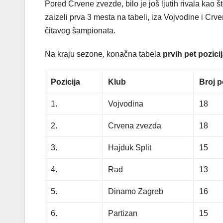
Pored Crvene zvezde, bilo je još ljutih rivala kao š
zaizeli prva 3 mesta na tabeli, iza Vojvodine i Cr
čitavog šampionata.
Na kraju sezone, konačna tabela
prvih pet pozici
Pozicija
Klub
Broj 
1.
Vojvodina
18
2.
Crvena zvezda
18
3.
Hajduk Split
15
4.
Rad
13
5.
Dinamo Zagreb
16
6.
Partizan
15