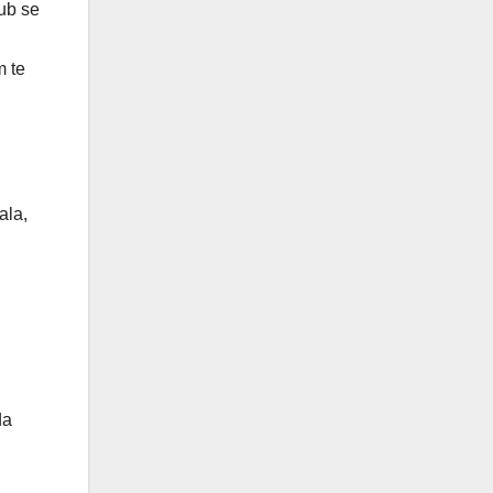
ub se
m te
ala,
da