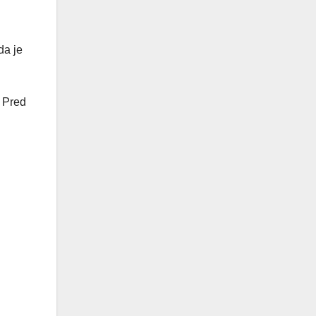
da je
. Pred