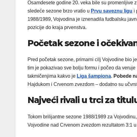
Osamdesete godine 20. veka bile su promenljive z
sledeće sezone brzo vratio u
Prvu saveznu ligu
i 
1988/1989, Vojvodina je iznenadila fudbalsku jav
pozicije do kraja prvenstva.
Početak sezone i očekiva
Pred početak sezone, primarni cilj Vojvodine bio 
tim je pokazivao sve bolju formu i počeo da veruje 
takmičenjima kakvo je
Liga šampiona
.
Pobede na
Hajdukom i Crvenom zvezdom – dodatno su učvrstil
Najveći rivali u trci za titul
Tokom brilijantne sezone 1988/1989 za Vojvodinu, g
Vojvodine nad Crvenom zvezdom rezultatom 3:1 u a