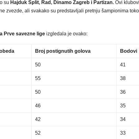
to su
Hajduk Split, Rad, Dinamo Zagreb i Partizan.
Ovi klubov
vene zvezde, ali svakako su predstavljali pretnju šampionima tok
ja Prve savezne lige
izgledala je ovako:
pobeda
Broj postignutih golova
Bodovi
50
41
55
38
50
36
46
35
42
34
52
33