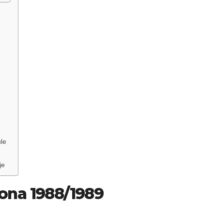
ule
nje
ezona 1988/1989