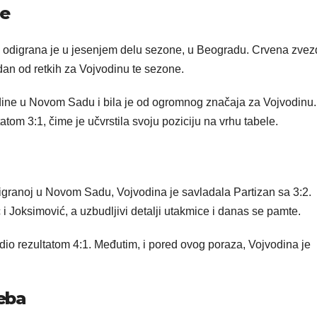
de
 odigrana je u jesenjem delu sezone, u Beogradu. Crvena zvez
edan od retkih za Vojvodinu te sezone.
odine u Novom Sadu i bila je od ogromnog značaja za Vojvodinu
tom 3:1, čime je učvrstila svoju poziciju na vrhu tabele.
granoj u Novom Sadu, Vojvodina je savladala Partizan sa 3:2.
i Joksimović, a uzbudljivi detalji utakmice i danas se pamte.
edio rezultatom 4:1. Međutim, i pored ovog poraza, Vojvodina je
eba