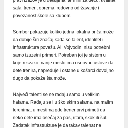
pravi izazov je u detaljima: termini za decu, kvalitet
sala, treneri, oprema, redovno održavanje i
povezanost škole sa klubom.
Sombor pokazuje koliko jedna lokalna priča može
da dobije širi značaj kada se talent, identitet i
infrastruktura povežu. Ali Vojvodini nisu potrebni
samo izuzetni primeri. Potreban joj je sistem u
kojem svako manje mesto ima osnovne uslove da
dete trenira, napreduje i ostane u košarci dovoljno
dugo da pokaže šta može.
Najveći talenti se ne rađaju samo u velikim
halama. Rađaju se i u školskim salama, na malim
terenima, u mestima gde trener prvi primeti da
neko dete ima osećaj za pas, ritam, skok ili šut.
Zadatak infrastrukture je da takav talenat ne