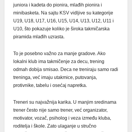
juniora i kadeta do pionira, mlađih pionira i
minibasketa. Na sajtu KSV vidljive su kategorije
U19, U18, U17, U16, U15, U14, U13, U12, U11 i
U10, što pokazuje koliko je široka takmičarska
piramida mlađih uzrasta.
To je posebno važno za manje gradove. Ako
lokalni klub ima takmičenje za decu, trening
odmah dobija smisao. Deca ne treniraju samo radi
treninga, već imaju utakmice, putovanja,
protivnike, tabelu i osećaj napretka.
Treneri su najvažnija karika. U manjim sredinama
trener često nije samo trener, već organizator,
motivator, vozač, psiholog i veza između kluba,
roditelja i škole. Zato ulaganje u stručno