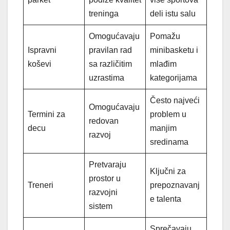
treninga
deli istu salu
Omogućavaju
Pomažu
Ispravni
pravilan rad
minibasketu i
koševi
sa različitim
mlađim
uzrastima
kategorijama
Često najveći
Omogućavaju
Termini za
problem u
redovan
decu
manjim
razvoj
sredinama
Pretvaraju
Ključni za
prostor u
Treneri
prepoznavanj
razvojni
e talenta
sistem
Sprečavaju