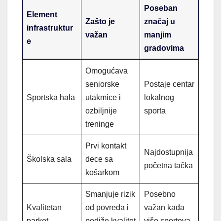
Poseban
Element
Zašto je
značaj u
infrastruktur
važan
manjim
e
gradovima
Omogućava
seniorske
Postaje centar
Sportska hala
utakmice i
lokalnog
ozbiljnije
sporta
treninge
Prvi kontakt
Najdostupnija
Školska sala
dece sa
početna tačka
košarkom
Smanjuje rizik
Posebno
Kvalitetan
od povreda i
važan kada
parket
podiže kvalitet
više sportova