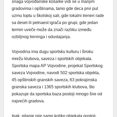
snaga vojvođanske košarke vidi se u manjim
gradovima i opštinama, tamo gde deca prvi put
uzmu loptu u školskoj sali, gde lokalni treneri rade
sa deset ili petnaest igrača po grupi, gde jedan
termin uveče može da znači razliku između
ozbiljnog treninga i odustajanja.
Vojvodina ima dugu sportsku kulturu i široku
mrežu klubova, saveza i sportskih objekata.
Sportska mapa AP Vojvodine, projekat Sportskog
saveza Vojvodine, navodi 502 sportska objekta,
45 opštinskih granskih saveza, 63 pokrajinska
granska saveza i 1365 sportskih klubova, što
pokazuje da sportska baza postoji mnogo šire od
najvećih gradova.
Ipak, pitanje nije samo koliko objekata postoji.