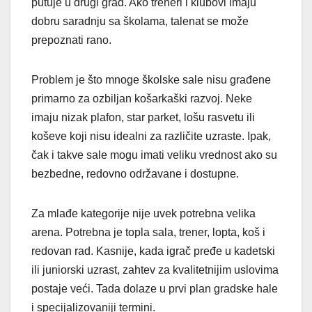
putuje u drugi grad. Ako treneri i klubovi imaju
dobru saradnju sa školama, talenat se može
prepoznati rano.
Problem je što mnoge školske sale nisu građene
primarno za ozbiljan košarkaški razvoj. Neke
imaju nizak plafon, star parket, lošu rasvetu ili
koševe koji nisu idealni za različite uzraste. Ipak,
čak i takve sale mogu imati veliku vrednost ako su
bezbedne, redovno održavane i dostupne.
Za mlađe kategorije nije uvek potrebna velika
arena. Potrebna je topla sala, trener, lopta, koš i
redovan rad. Kasnije, kada igrač pređe u kadetski
ili juniorski uzrast, zahtev za kvalitetnijim uslovima
postaje veći. Tada dolaze u prvi plan gradske hale
i specijalizovaniji termini.