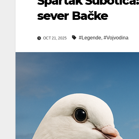
Spartak Subotica: 
sever Bačke
#Legende
,
#Vojvodina
OCT 21, 2025