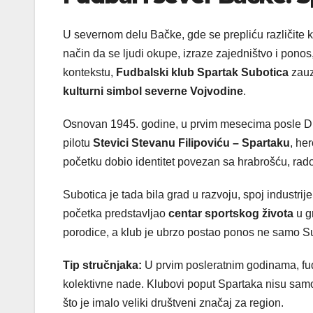
U severnom delu Bačke, gde se prepliću različite kult
način da se ljudi okupe, izraze zajedništvo i ponos
kontekstu,
Fudbalski klub Spartak Subotica
zauz
kulturni simbol severne Vojvodine
.
Osnovan 1945. godine, u prvim mesecima posle Dr
pilotu
Stevici Stevanu Filipoviću – Spartaku
, he
početku dobio identitet povezan sa hrabrošću, rad
Subotica je tada bila grad u razvoju, spoj industrije
početka predstavljao
centar sportskog života
u g
porodice, a klub je ubrzo postao ponos ne samo Su
Tip stručnjaka:
U prvim posleratnim godinama, fudb
kolektivne nade. Klubovi poput Spartaka nisu samo tr
što je imalo veliki društveni značaj za region.