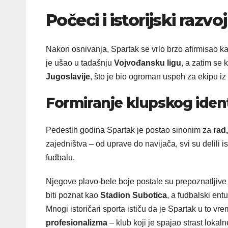
Počeci i istorijski razvo
Nakon osnivanja, Spartak se vrlo brzo afirmisao kao
je ušao u tadašnju
Vojvođansku ligu
, a zatim se
Jugoslavije
, što je bio ogroman uspeh za ekipu iz 
Formiranje klupskog ident
Pedestih godina Spartak je postao sinonim za
rad,
zajedništva – od uprave do navijača, svi su delili 
fudbalu.
Njegove plavo-bele boje postale su prepoznatljive 
biti poznat kao
Stadion Subotica
, a fudbalski ent
Mnogi istoričari sporta ističu da je Spartak u to vr
profesionalizma
– klub koji je spajao strast loka