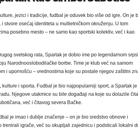
ure, jezici i tradicije, fudbal je oduvek bio više od igre. On je 
, i stvore osećaj identiteta u multietničkom okruženju. U tom
ima posebno mesto – ne samo kao sportski kolektiv, već i kao
ugog svetskog rata, Spartak je dobio ime po legendarnom srp
roju Narodnooslobodilačke borbe. Time je klub već na samom
om i upornošću – vrednostima koje su postale njegov zaštitni zn
, kulture i sporta. Fudbal je bio najpopularniji sport, a Spartak je
radu. Njegove utakmice su bile događaji na koje su dolazile čit
botičana, već i čitavog severa Bačke.
al je imao i dublje značenje – on je bio sredstvo obnove i
enirali igrače, već su okupljali zajednicu i podsticali lokalni d