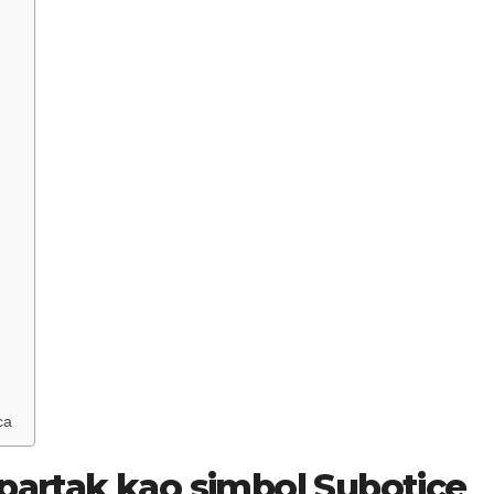
ca
Spartak kao simbol Subotice