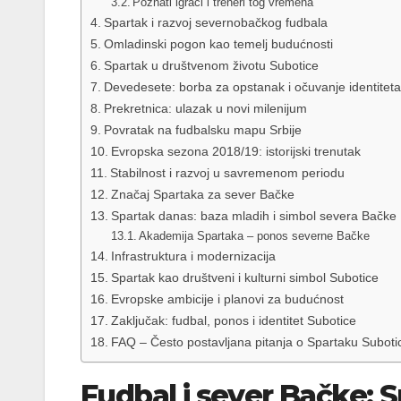
Poznati igrači i treneri tog vremena
Spartak i razvoj severnobačkog fudbala
Omladinski pogon kao temelj budućnosti
Spartak u društvenom životu Subotice
Devedesete: borba za opstanak i očuvanje identiteta
Prekretnica: ulazak u novi milenijum
Povratak na fudbalsku mapu Srbije
Evropska sezona 2018/19: istorijski trenutak
Stabilnost i razvoj u savremenom periodu
Značaj Spartaka za sever Bačke
Spartak danas: baza mladih i simbol severa Bačke
Akademija Spartaka – ponos severne Bačke
Infrastruktura i modernizacija
Spartak kao društveni i kulturni simbol Subotice
Evropske ambicije i planovi za budućnost
Zaključak: fudbal, ponos i identitet Subotice
FAQ – Često postavljana pitanja o Spartaku Suboti
Fudbal i sever Bačke: 