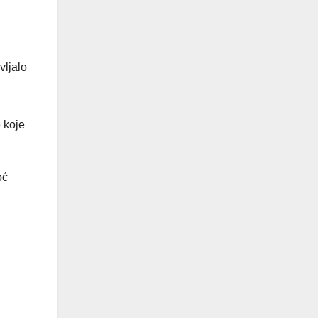
vljalo
i
 koje
oć