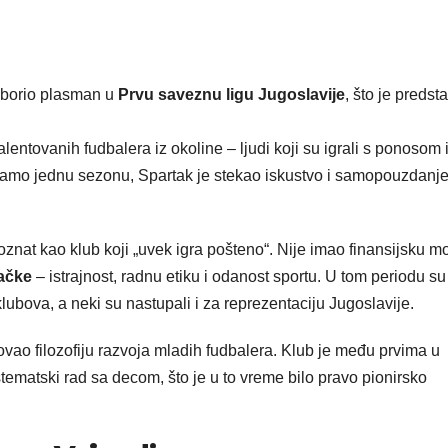
 izborio plasman u
Prvu saveznu ligu Jugoslavije
, što je predsta
lentovanih fudbalera iz okoline – ljudi koji su igrali s ponosom 
 samo jednu sezonu, Spartak je stekao iskustvo i samopouzdanje
znat kao klub koji „uvek igra pošteno“. Nije imao finansijsku m
ačke
– istrajnost, radnu etiku i odanost sportu. U tom periodu su
 klubova, a neki su nastupali i za reprezentaciju Jugoslavije.
ao filozofiju razvoja mladih fudbalera. Klub je među prvima u
ematski rad sa decom, što je u to vreme bilo pravo pionirsko