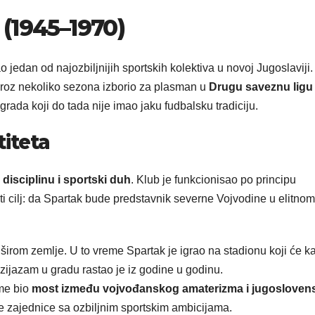
j (1945–1970)
 jedan od najozbiljnijih sportskih kolektiva u novoj Jugoslaviji.
 kroz nekoliko sezona izborio za plasman u
Drugu saveznu ligu
grada koji do tada nije imao jaku fudbalsku tradiciju.
iteta
 disciplinu i sportski duh
. Klub je funkcionisao po principu
isti cilj: da Spartak bude predstavnik severne Vojvodine u elitnom
širom zemlje. U to vreme Spartak je igrao na stadionu koji će k
uzijazam u gradu rastao je iz godine u godinu.
eme bio
most između vojvođanskog amaterizma i jugosloven
lne zajednice sa ozbiljnim sportskim ambicijama.