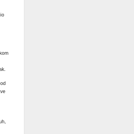
bio
skom
ak.
 od
ave
uh,