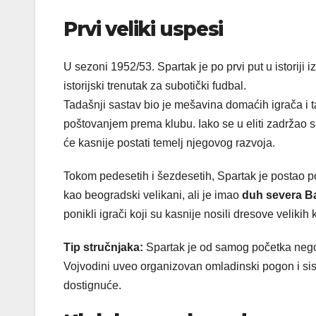
Prvi veliki uspesi
U sezoni 1952/53. Spartak je po prvi put u istoriji
istorijski trenutak za subotički fudbal.
Tadašnji sastav bio je mešavina domaćih igrača i ta
poštovanjem prema klubu. Iako se u eliti zadržao
će kasnije postati temelj njegovog razvoja.
Tokom pedesetih i šezdesetih, Spartak je postao po
kao beogradski velikani, ali je imao
duh severa B
ponikli igrači koji su kasnije nosili dresove velikih
Tip stručnjaka:
Spartak je od samog početka negov
Vojvodini uveo organizovan omladinski pogon i sist
dostignuće.