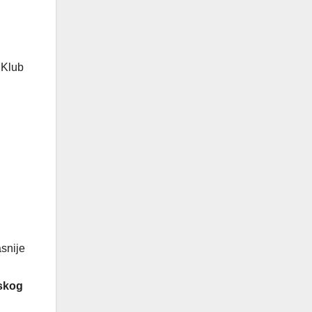
 Klub
asnije
skog