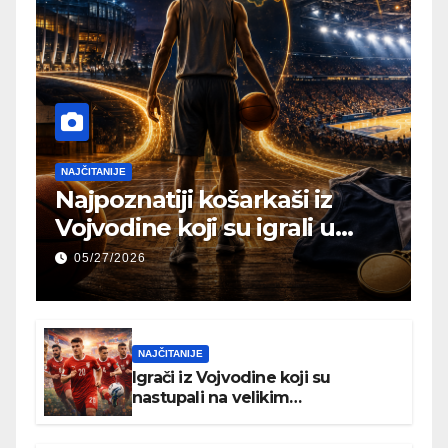
NAJČITANIJE
Najpoznatiji košarkaši iz
Vojvodine koji su igrali u
NBA ili Evroligi
05/27/2026
NAJČITANIJE
Igrači iz Vojvodine koji su
nastupali na velikim
međunarodnim turnirima