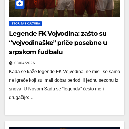
ISTORIJA I KULTURA
Legende FK Vojvodina: zašto su
“Vojvodinaške” priče posebne u
srpskom fudbalu
03/04/2026
Kada se kaže legende FK Vojvodina, ne misli se samo
na igrače koji su imali dobar period ili jednu sezonu iz
snova. U Novom Sadu se “legenda” često meri
drugačije:…