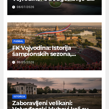
Modernih Pozornica
08/07/2026
FUDBAL
FK Vojvodina: Istorija
šampionskih sezona,
reprezentativci i regionalni
08/05/2026
ponos
ISTORIJA
Zaboravljeni velikani: