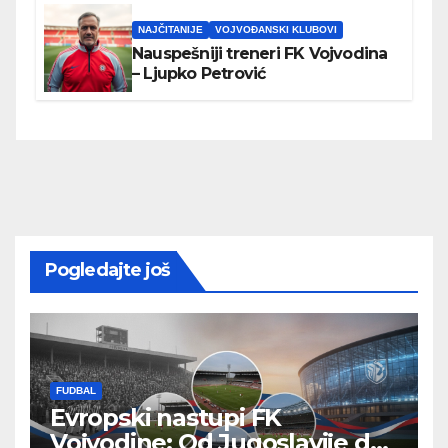
NAJČITANIJE
VOJVOĐANSKI KLUBOVI
Nauspešniji treneri FK Vojvodina
– Ljupko Petrović
Pogledajte još
FUDBAL
Evropski nastupi FK
Vojvodine: Od Jugoslavije do